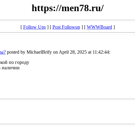
https://men78.ru/
[
Follow Ups
] [
Post Followup
] [
WWWBoard
]
сы?
posted by MichaelBrify on April 28, 2025 at 11:42:44:
вкой по городу
в наличии