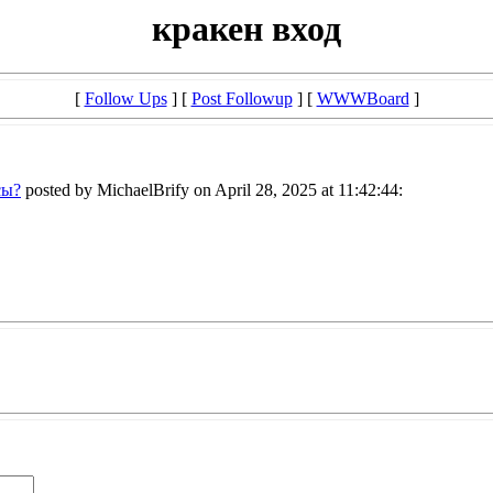
кракен вход
[
Follow Ups
] [
Post Followup
] [
WWWBoard
]
сы?
posted by MichaelBrify on April 28, 2025 at 11:42:44: