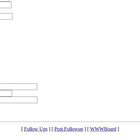
[
Follow Ups
] [
Post Followup
] [
WWWBoard
]