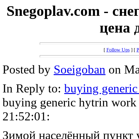
Snegoplav.com - сн
цена 
[
Follow Ups
] [
P
Posted by
Soeigoban
on Mar
In Reply to:
buying generic
buying generic hytrin work
21:52:01:
Зимой населённый пункт ут