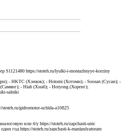
480 https://stoteh.ru/lyulki-i-montazhnyye-korziny
; - HKTC (Хэнкок); - Hotomi (Хотоми); - Soosan (Сусан); -
(Самянг); - Hiab (Хиаб); - Horyong (Хоренг);
ki-salniki
stoteh.ru/gidromotor-uchida-a10fl25
говую или б/у https://stoteh.ru/zapchasti-unic
год https://stoteh.ru/zapchasti-k-manipulyatoram