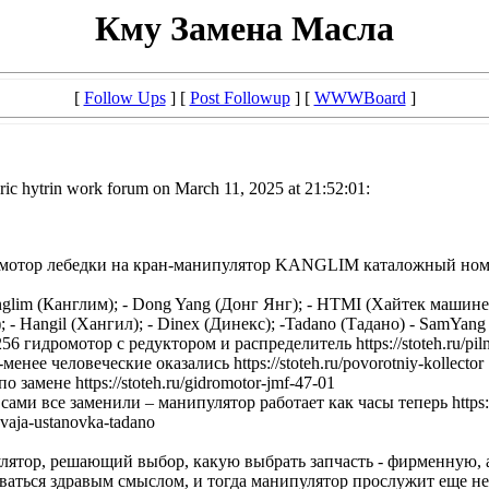
Кму Замена Масла
[
Follow Ups
] [
Post Followup
] [
WWWBoard
]
ic hytrin work forum on March 11, 2025 at 21:52:01:
р лебедки на кран-манипулятор KANGLIM каталожный номер S1121
im (Канглим); - Dong Yang (Донг Янг); - HTMI (Хайтек машинери)
- Hangil (Хангил); - Dinex (Динекс); -Tadano (Тадано) - SamYang 
 гидромотор с редуктором и распределитель https://stoteh.ru/pilni
е человеческие оказались https://stoteh.ru/povorotniy-kollector
замене https://stoteh.ru/gidromotor-jmf-47-01
ами все заменили – манипулятор работает как часы теперь https://
vaja-ustanovka-tadano
тор, решающий выбор, какую выбрать запчасть - фирменную, анало
ся здравым смыслом, и тогда манипулятор прослужит еще не один 