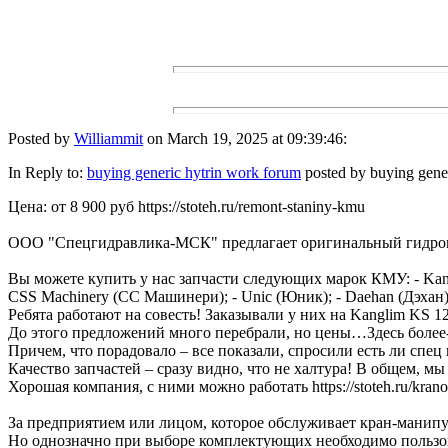
Posted by
Williammit
on March 19, 2025 at 09:39:46:
In Reply to:
buying generic hytrin work forum
posted by buying gener
Цена: от 8 900 руб https://stoteh.ru/remont-staniny-kmu
ООО "Спецгидравлика-МСК" предлагает оригинальный гидромото
Вы можете купить у нас запчасти следующих марок КМУ: - Kangl
CSS Machinery (СС Машинери); - Unic (Юник); - Daehan (Дэхан); 
Ребята работают на совесть! Заказывали у них на Kanglim KS 1256
До этого предложений много перебрали, но цены…Здесь более-мене
Причем, что порадовало – все показали, спросили есть ли спец по 
Качество запчастей – сразу видно, что не халтура! В общем, мы с
Хорошая компания, с ними можно работать https://stoteh.ru/krano
За предприятием или лицом, которое обслуживает кран-манипуля
Но однозначно при выборе комплектующих необходимо пользовать