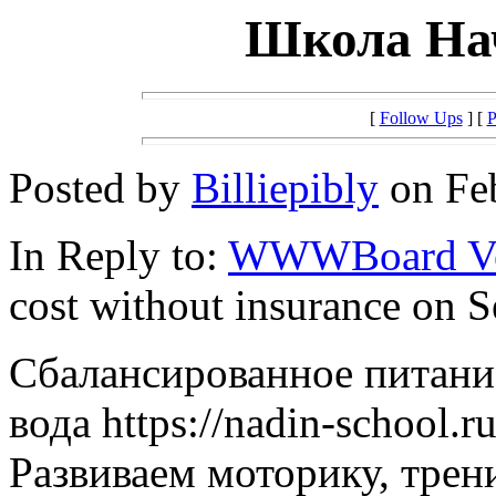
Школа На
[
Follow Ups
] [
P
Posted by
Billiepibly
on Feb
In Reply to:
WWWBoard Ver
cost without insurance on 
Сбалансированное питани
вода https://nadin-school.ru
Развиваем моторику, тре